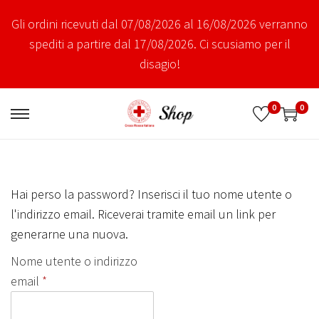
Gli ordini ricevuti dal 07/08/2026 al 16/08/2026 verranno
spediti a partire dal 17/08/2026. Ci scusiamo per il
disagio!
0
0
S
S
a
a
l
l
t
t
Hai perso la password? Inserisci il tuo nome utente o
a
a
l'indirizzo email. Riceverai tramite email un link per
a
a
generarne una nuova.
l
l
Nome utente o indirizzo
l
c
R
email
*
a
o
i
n
n