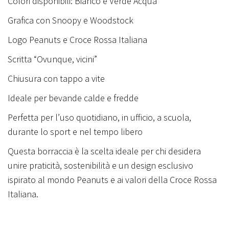
Colori disponibili: Bianco e Verde Acqua
s
s
Grafica con Snoopy e Woodstock
a
Logo Peanuts e Croce Rossa Italiana
I
Scritta “Ovunque, vicini”
t
a
Chiusura con tappo a vite
l
Ideale per bevande calde e fredde
i
Perfetta per l’uso quotidiano, in ufficio, a scuola,
a
durante lo sport e nel tempo libero
n
a
Questa borraccia è la scelta ideale per chi desidera
q
unire praticità, sostenibilità e un design esclusivo
u
ispirato al mondo Peanuts e ai valori della Croce Rossa
a
Italiana.
n
t