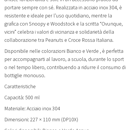
l
portare sempre con sé. Realizzata in acciaio inox 304, è
P
resistente e ideale per l’uso quotidiano, mentre la
e
grafica con Snoopy e Woodstock e la scritta “Ovunque,
a
vicini” celebra i valori di vicinanza e solidarietà della
n
collaborazione tra Peanuts e Croce Rossa Italiana.
u
t
Disponibile nelle colorazioni Bianco e Verde , è perfetta
s
per accompagnarti al lavoro, a scuola, durante lo sport
x
o nel tempo libero, contribuendo a ridurre il consumo di
C
bottiglie monouso.
r
Caratteristiche
o
Capacità: 500 ml
c
e
Materiale: Acciaio inox 304
R
Dimensioni: 227 × 110 mm (DP10X)
o