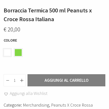
Borraccia Termica 500 ml Peanuts x
Croce Rossa Italiana
€
20,00
COLORE
AGGIUNGI AL CARRELLO
B
o
Aggiungi alla Wishlist
r
r
Categorie:
Merchandising
,
Peanuts X Croce Rossa