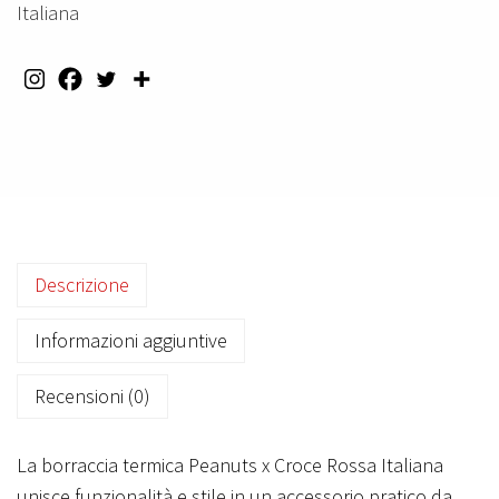
a
Italiana
c
c
i
a
T
e
r
m
Descrizione
i
c
Informazioni aggiuntive
a
5
Recensioni (0)
0
0
La borraccia termica Peanuts x Croce Rossa Italiana
m
unisce funzionalità e stile in un accessorio pratico da