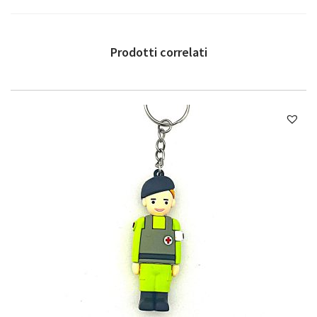
i
t
à
Prodotti correlati